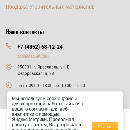
Продажа строительных материалов
Наши контакты
+7 (4852) 68-12-24
заказать звонок
150001, г. Ярославль, ул. Б.
Федоровская, д. 28
пн-пт 09:00 - 18:00; сб. 10:00 - 15:00
Мы используем cookie-файлы
для корректной работы сайта и, с
вашего согласия, для веб-
аналитики с помощью
Яндекс.Метрики. Продолжая
Сайт km-keramik.ru носит исключительно информационный
работу с сайтом, Вы разрешаете
характер и ни при каких условиях не является публичной офертой.
Принять
использование cookie-файлов.