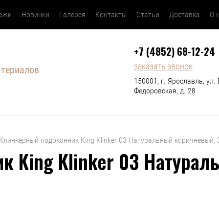
дажи
Новинки
Галерея
Контакты
Статьи
Доставка
О 
+7 (4852) 68-12-24
заказать звонок
атериалов
150001, г. Ярославль, ул. 
Федоровская, д. 28
  Клинкерный подоконник King Klinker 03 Натуральный коричневый,
 King Klinker 03 Натурал