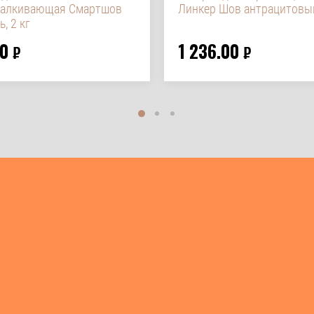
талкивающая Смартшов
Линкер Шов антрацитовый
, 2 кг
0
1 236.00
₽
₽