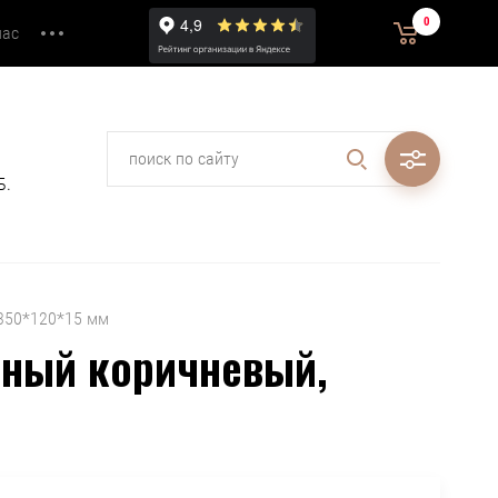
0
0.00
нас
₽
Б.
 350*120*15 мм
ьный коричневый,