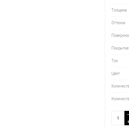
Толщина
Оттенок
Поверхно
Покрытие
Тон
Цвет
Количеств
Количеств