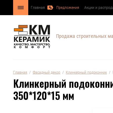
Главная
Предложения
Акции и распро
Продажа строительных м
Главная
  /  
Фасадный декор
  /  
Клинкерный подоконник
  /
Клинкерный подоконник
350*120*15 мм