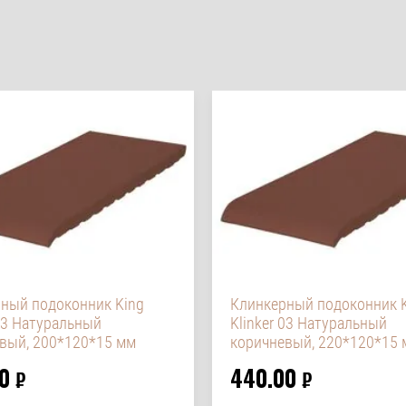
ный подоконник King
Клинкерный подоконник 
 03 Натуральный
Klinker 03 Натуральный
вый, 200*120*15 мм
коричневый, 220*120*15
0
440.00
₽
₽