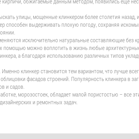
 кирпичи, обжигаемые данным методом, появились еще нес
скать улицы, мощенные клинкером более столетия назад, и
р способен выдерживать плохую погоду, сохраняя искомый 
оянии.
меняются исключительно натуральные составляющие без кр
 их помощью можно воплотить в жизнь любые архитектурны
линкера, а благодаря использованию различных типов укла
 Именно клинкер становится тем вариантом, что лучше все
я облицовки фасадов строений. Популярность клинкера в за
в и садов.
работке, морозостоек, обладает малой пористостью – все э
дизайнерских и ремонтных задач.