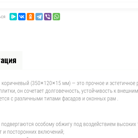
ься
тация
й коричневый (350×120×15 мм) — это прочное и эстетичное
итки, он сочетает долговечность, устойчивость к внешним
ется с различными типами фасадов и оконных рам .
подвергаются особому обжигу под воздействием высоких т
от и посторонних включений;