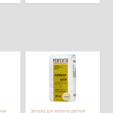
ная
Затирка для кирпича цветная
З