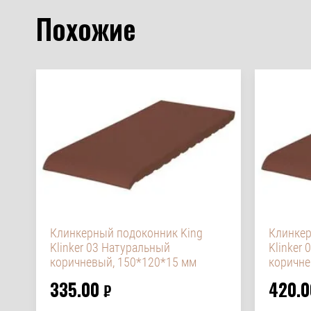
Похожие
Клинкерный подоконник King
Клинкер
Klinker 03 Натуральный
Klinker
коричневый, 150*120*15 мм
коричне
335.00
420.0
₽