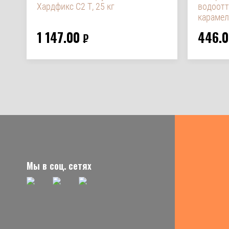
Хардфикс C2 Т, 25 кг
водоот
карамель
1 147.00
446.0
₽
Мы в соц. сетях