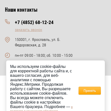
Наши контакты
+7 (4852) 68-12-24
заказать звонок
150001, г. Ярославль, ул. Б.
Федоровская, д. 28
пн-пт 09:00 - 18:00; сб. 10:00 - 15:00
Мы используем cookie-файлы
для корректной работы сайта и, с
вашего согласия, для веб-
аналитики с помощью
Яндекс.Метрики. Продолжая
Сайт km-keramik.ru носит исключительно информационный
работу с сайтом, Вы разрешаете
характер и ни при каких условиях не является публичной офертой.
Принять
использование cookie-файлов.
Для получения информации о стоимости товаров, пожалуйста,
Вы всегда можете отключить
обращайтесь в отдел продаж компании КМ-Керамик.
файлы cookie в настройках
Вашего браузера. Подробнее —
в