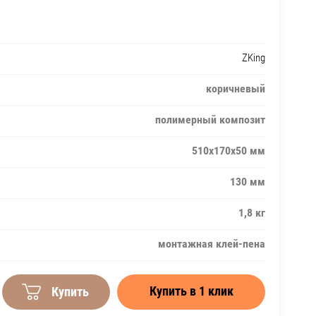
ZKing
коричневый
полимерный композит
510х170х50 мм
130 мм
1,8 кг
монтажная клей-пена
Купить в 1 клик
Купить