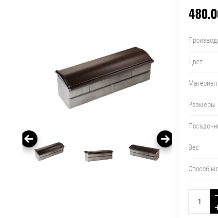
480.0
Производ
Цвет
Материал
Размеры
Посадочн
Вес
Способ м