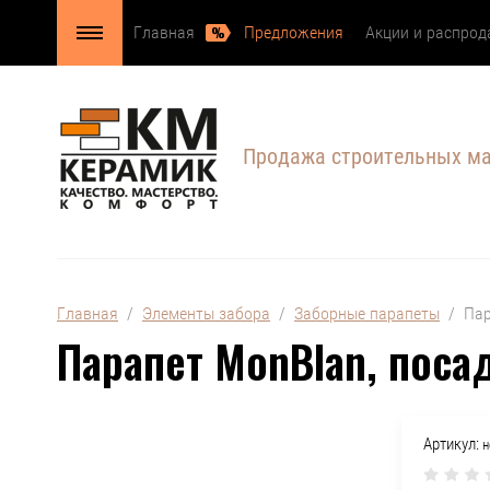
Главная
Предложения
Акции и распро
Продажа строительных м
Главная
  /  
Элементы забора
  /  
Заборные парапеты
  /  П
Парапет MonBlan, поса
Артикул:
н