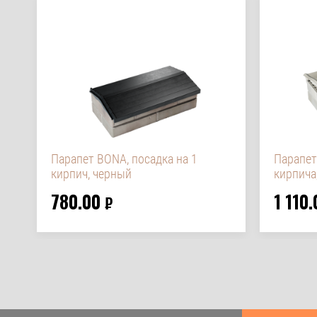
Парапет BONA, посадка на 1
Парапет
кирпич, черный
кирпича
780.00
1 110.
₽