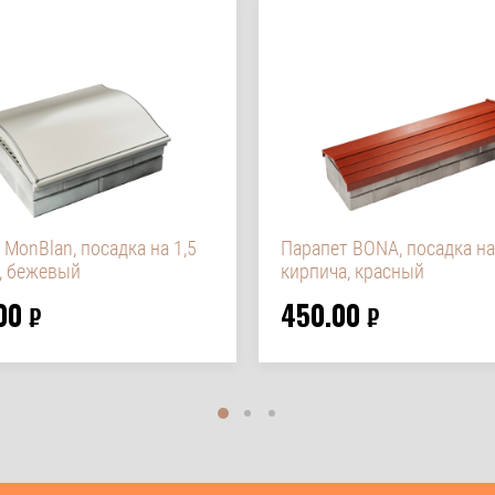
 MonBlan, посадка на 1,5
Парапет BONA, посадка на
, бежевый
кирпича, красный
00
450.00
₽
₽