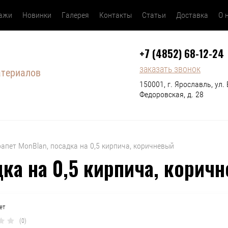
дажи
Новинки
Галерея
Контакты
Статьи
Доставка
О 
+7 (4852) 68-12-24
заказать звонок
атериалов
150001, г. Ярославль, ул. 
Федоровская, д. 28
арапет MonBlan, посадка на 0,5 кирпича, коричневый
дка на 0,5 кирпича, корич
ет
(0)