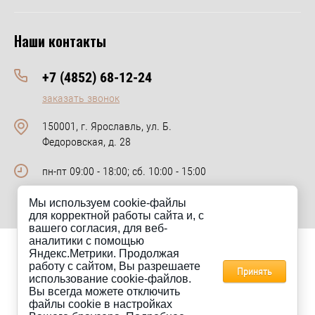
Наши контакты
+7 (4852) 68-12-24
заказать звонок
150001, г. Ярославль, ул. Б.
Федоровская, д. 28
пн-пт 09:00 - 18:00; сб. 10:00 - 15:00
Мы используем cookie-файлы
для корректной работы сайта и, с
вашего согласия, для веб-
аналитики с помощью
Яндекс.Метрики. Продолжая
Сайт km-keramik.ru носит исключительно информационный
работу с сайтом, Вы разрешаете
характер и ни при каких условиях не является публичной офертой.
Принять
использование cookie-файлов.
Для получения информации о стоимости товаров, пожалуйста,
Вы всегда можете отключить
обращайтесь в отдел продаж компании КМ-Керамик.
файлы cookie в настройках