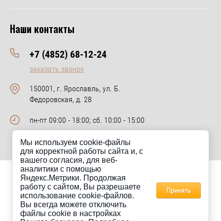
Наши контакты
+7 (4852) 68-12-24
заказать звонок
150001, г. Ярославль, ул. Б.
Федоровская, д. 28
пн-пт 09:00 - 18:00; сб. 10:00 - 15:00
Мы используем cookie-файлы
для корректной работы сайта и, с
вашего согласия, для веб-
аналитики с помощью
Яндекс.Метрики. Продолжая
Сайт km-keramik.ru носит исключительно информационный
работу с сайтом, Вы разрешаете
характер и ни при каких условиях не является публичной офертой.
Принять
использование cookie-файлов.
Для получения информации о стоимости товаров, пожалуйста,
Вы всегда можете отключить
обращайтесь в отдел продаж компании КМ-Керамик.
файлы cookie в настройках