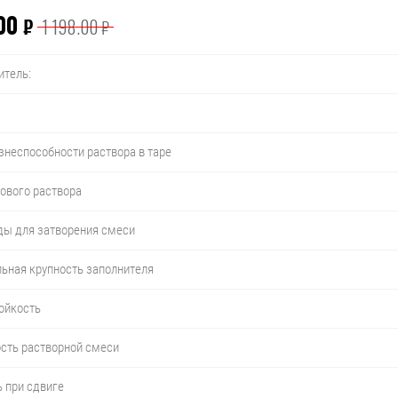
00
₽
1 198.00
₽
итель:
неспособности раствора в таре
ового раствора
ды для затворения смеси
ьная крупность заполнителя
ойкость
сть растворной смеси
 при сдвиге