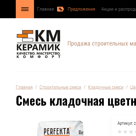
Главная
Предложения
Акции и распро
Продажа строительных м
Главная
  /  
Строительные смеси
  /  
Кладочные смеси
  /  
Цв
Смесь кладочная цветн
Артикул:
2