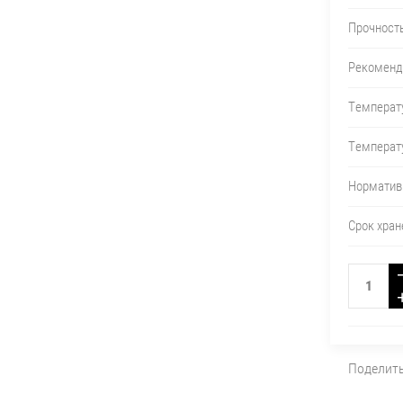
Прочность
Рекоменд
Температу
Температу
Норматив
Срок хран
Поделит