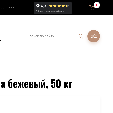
0
0.00
нас
₽
Б.
а бежевый, 50 кг