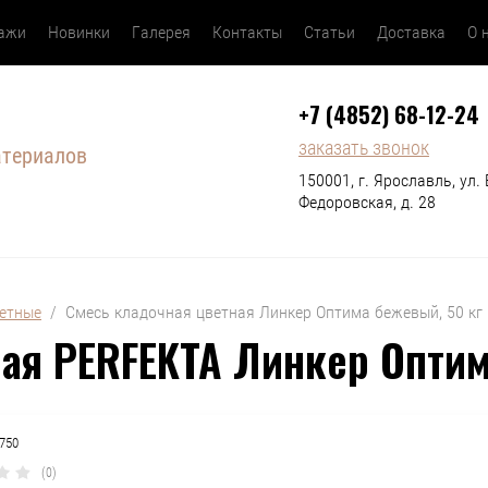
дажи
Новинки
Галерея
Контакты
Статьи
Доставка
О 
+7 (4852) 68-12-24
заказать звонок
атериалов
150001, г. Ярославль, ул. 
Федоровская, д. 28
етные
  /  Смесь кладочная цветная Линкер Оптима бежевый, 50 кг
ая PERFEKTA Линкер Оптим
750
(0)