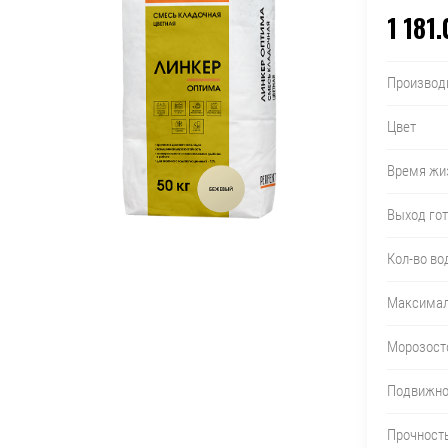
1 181.
Производ
Цвет
Время жиз
Выход гот
Кол-во во
Максимал
Морозост
Подвижно
Прочность