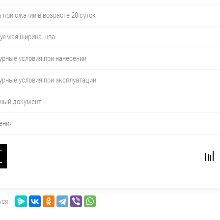
 при сжатии в возрасте 28 суток
уемая ширина шва
рные условия при нанесении
рные условия при эксплуатации
ный документ
ения
−
+
ься