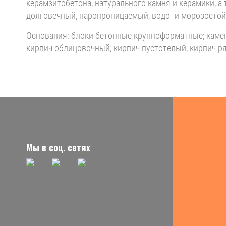
керамзитобетона, натурального камня и керамики, 
долговечный, паропроницаемый, водо- и морозостой
Основания: блоки бетонные крупноформатные; камен
кирпич облицовочный; кирпич пустотелый; кирпич р
Мы в соц. сетях