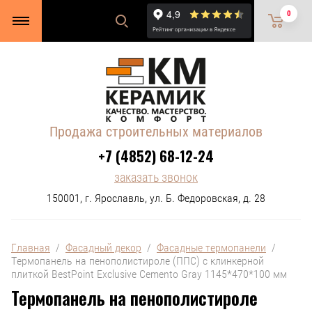
0
Продажа строительных материалов
+7 (4852) 68-12-24
заказать звонок
150001, г. Ярославль, ул. Б. Федоровская, д. 28
Главная
  /  
Фасадный декор
  /  
Фасадные термопанели
  /  
Термопанель на пенополистироле (ППС) с клинкерной 
плиткой BestPoint Exclusive Cemento Gray 1145*470*100 мм
Термопанель на пенополистироле